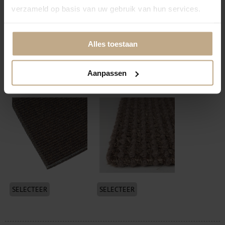
verzameld op basis van uw gebruik van hun services.
Alles toestaan
SELECTEER
SELECTEER
Aanpassen
Festonneren visdraad
Volumeren + vilt
(transparant)
onderzijde
SELECTEER
SELECTEER