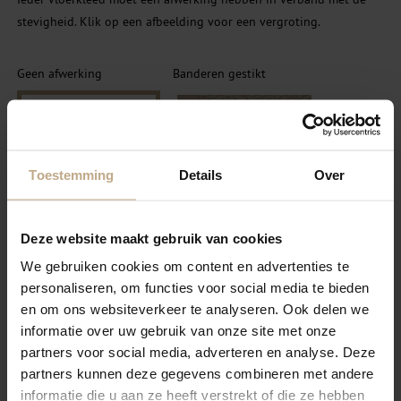
stevigheid. Klik op een afbeelding voor een vergroting.
Geen afwerking
Banderen gestikt
Toestemming
Details
Over
Deze website maakt gebruik van cookies
SELECTEER
SELECTEER
We gebruiken cookies om content en advertenties te
personaliseren, om functies voor social media te bieden
Festonneren garen
en om ons websiteverkeer te analyseren. Ook delen we
Banderen Blind gestikt
wol/nylon
informatie over uw gebruik van onze site met onze
partners voor social media, adverteren en analyse. Deze
partners kunnen deze gegevens combineren met andere
informatie die u aan ze heeft verstrekt of die ze hebben