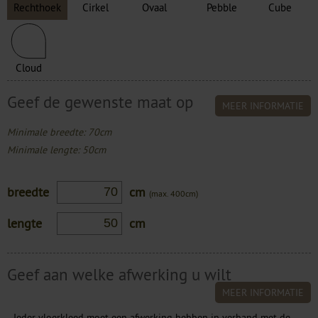
Rechthoek
Cirkel
Ovaal
Pebble
Cube
Cloud
Geef de gewenste maat op
MEER INFORMATIE
Minimale breedte: 70cm
Minimale lengte: 50cm
breedte
cm
(max. 400cm)
lengte
cm
Geef aan welke afwerking u wilt
MEER INFORMATIE
Ieder vloerkleed moet een afwerking hebben in verband met de