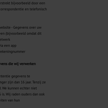
rstrekt bijvoorbeeld door een
correspondentie en telefonisch
website - Gegevens over uw
een (bijvoorbeeld omdat dit
netwerk
via een app
nkrekeningnummer
vens die wij verwerken
intentie gegevens te
er zijn dan 16 jaar. Tenzij ze
. We kunnen echter niet
 is. Wij raden ouders dan ook
teiten van hun