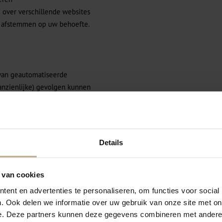
g over verschillende websites
 afstemmen op uw behoefte.
 van geautomatiseerde
anzienlijke) gevolgen kunnen
 besluiten die worden genomen
 zonder dat daar een mens
edspecialist) tussen zit.
Details
sgegevens niet langer dan
 van cookies
en waarvoor uw gegevens
ent en advertenties te personaliseren, om functies voor social
. Ook delen we informatie over uw gebruik van onze site met on
e. Deze partners kunnen deze gegevens combineren met andere i