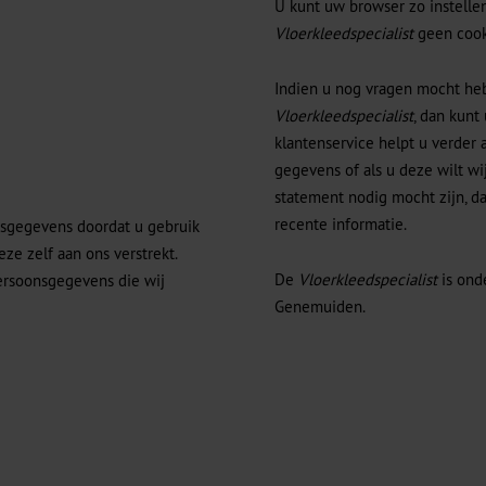
U kunt uw browser zo instellen
Vloerkleedspecialist
geen cook
Indien u nog vragen mocht heb
Vloerkleedspecialist
, dan kun
klantenservice helpt u verder 
gegevens of als u deze wilt wij
statement nodig mocht zijn, da
recente informatie.
nsgegevens doordat u gebruik
ze zelf aan ons verstrekt.
De
Vloerkleedspecialist
is ond
ersoonsgegevens die wij
Genemuiden.