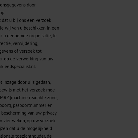
oonsgegevens door
 op
dat u bij ons een verzoek
e wij van u beschikken in een
r u genoemde organisatie, te
ectie, verwijdering,
evens of verzoek tot
ar op de verwerking van uw
kleedspecialist.nl
.
t inzage door u is gedaan,
sbewijs met het verzoek mee
, MRZ (machine readable zone,
poort), paspoortnummer en
 bescherming van uw privacy.
n vier weken, op uw verzoek.
ijzen dat u de mogelijkheid
ationale toezichthouder, de