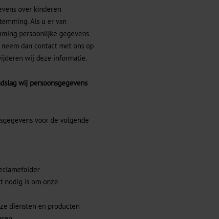
evens over kinderen
temming. Als u er van
emming persoonlijke gegevens
, neem dan contact met ons op
wijderen wij deze informatie.
ndslag wij persoonsgegevens
nsgegevens voor de volgende
reclamefolder
it nodig is om onze
nze diensten en producten
eren