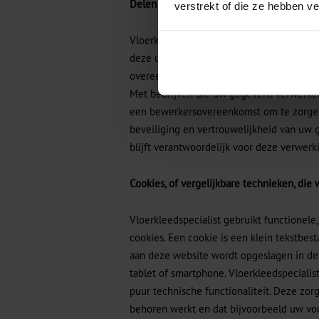
Delen van persoonsgegevens met derden
verstrekt of die ze hebben v
Vloerkleedspecialist verkoopt uw gegeven
deze uitsluitend indien dit nodig is voor 
overeenkomst met u of om te voldoen aan 
Met bedrijven die uw gegevens verwerken 
een bewerkersovereenkomst om te zorgen
beveiliging en vertrouwelijkheid van uw 
blijft verantwoordelijk voor deze verwerk
Cookies, of vergelijkbare technieken, die 
Vloerkleedspecialist gebruikt functionele,
cookies. Een cookie is een klein tekstbest
aan deze website wordt opgeslagen in de
tablet of smartphone. Vloerkleedspecialis
puur technische functionaliteit. Deze zor
behoren werkt en dat bijvoorbeeld uw vo