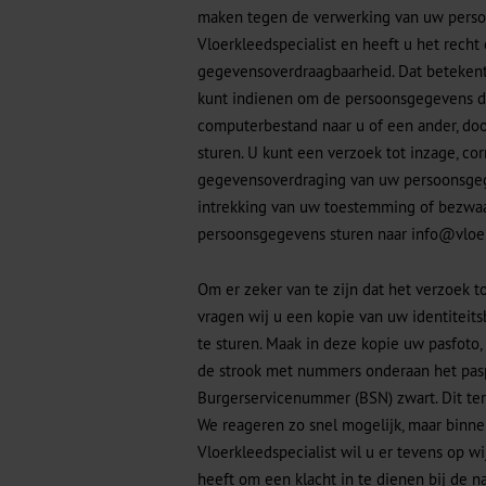
maken tegen de verwerking van uw pers
Vloerkleedspecialist en heeft u het recht
gegevensoverdraagbaarheid. Dat betekent 
kunt indienen om de persoonsgegevens di
computerbestand naar u of een ander, doo
sturen. U kunt een verzoek tot inzage, corr
gegevensoverdraging van uw persoonsgeg
intrekking van uw toestemming of bezwa
persoonsgegevens sturen naar
info@vloer
Om er zeker van te zijn dat het verzoek to
vragen wij u een kopie van uw identiteit
te sturen. Maak in deze kopie uw pasfoto
de strook met nummers onderaan het pas
Burgerservicenummer (BSN) zwart. Dit ter
We reageren zo snel mogelijk, maar binne
Vloerkleedspecialist wil u er tevens op w
heeft om een klacht in te dienen bij de n