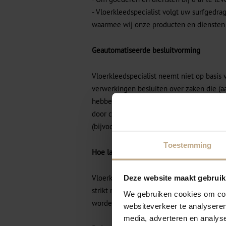
- Vloerkleedspecialist volgt uw surfgedra
waarmee wij onze producten en diensten
Geautomatiseerde besluitvorming
Vloerkleedspecialist neemt niet op basis
verwerkingen besluiten over zaken die (a
hebben voor personen. Het gaat hier om
door computerprogramma's of - systemen,
(bijvoorbeeld een medewerker van Vloerkle
Toestemming
Hoe lang we persoonsgegevens bewaren
Vloerkleedspecialist bewaart uw persoon
Deze website maakt gebruik
strikt nodig is om de doelen te realiser
We gebruiken cookies om cont
worden verzameld.
websiteverkeer te analyseren
media, adverteren en analys