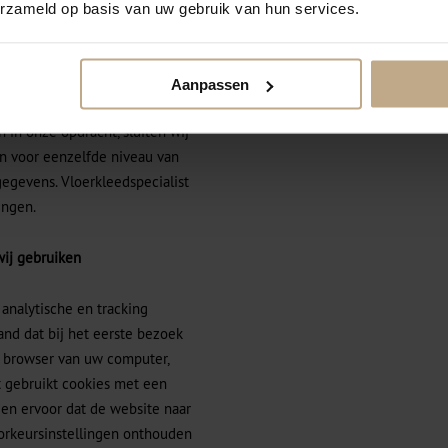
erzameld op basis van uw gebruik van hun services.
s niet aan derden en verstrekt
de uitvoering van onze
Aanpassen
een wettelijke verplichting.
in onze opdracht, sluiten wij
 voor eenzelfde niveau van
gegevens. Vloerkleedspecialist
ingen.
wij gebruiken
 analytische en tracking
and dat bij het eerste bezoek
 browser van uw computer,
t gebruikt cookies met een
gen ervoor dat de website naar
orkeursinstellingen onthouden