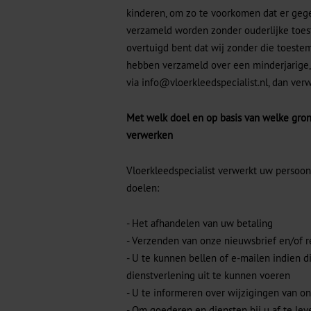
kinderen, om zo te voorkomen dat er geg
verzameld worden zonder ouderlijke toes
overtuigd bent dat wij zonder die toest
hebben verzameld over een minderjarige
via
info@vloerkleedspecialist.nl
, dan ver
Met welk doel en op basis van welke gro
verwerken
Vloerkleedspecialist verwerkt uw persoo
doelen:
- Het afhandelen van uw betaling
- Verzenden van onze nieuwsbrief en/of 
- U te kunnen bellen of e-mailen indien d
dienstverlening uit te kunnen voeren
- U te informeren over wijzigingen van o
- Om goederen en diensten bij u af te lev