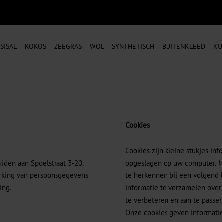
SISAL
KOKOS
ZEEGRAS
WOL
SYNTHETISCH
BUITENKLEED
KU
Cookies
Cookies zijn kleine stukjes i
iden aan Spoelstraat 3-20,
opgeslagen op uw computer.
V
erking van persoonsgegevens
te herkennen bij een volgend b
ing.
informatie te verzamelen over
te verbeteren en aan te passe
Onze cookies geven informatie 