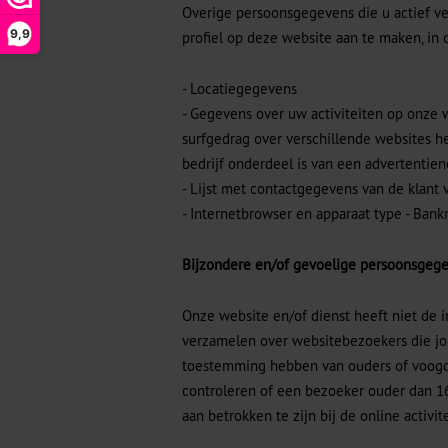
Overige persoonsgegevens die u actief ve
9,9
profiel op deze website aan te maken, in 
- Locatiegegevens
- Gegevens over uw activiteiten op onze 
surfgedrag over verschillende websites h
bedrijf onderdeel is van een advertentie
- Lijst met contactgegevens van de klant 
- Internetbrowser en apparaat type - Ba
Bijzondere en/of gevoelige persoonsgege
Onze website en/of dienst heeft niet de 
verzamelen over websitebezoekers die jong
toestemming hebben van ouders of voogd
controleren of een bezoeker ouder dan 16
aan betrokken te zijn bij de online activi