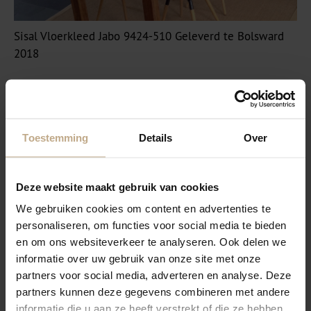
Sisal Vloerkleed Jabo 9424-510 Geleverd te Bolsward
2018
Toestemming
Details
Over
Deze website maakt gebruik van cookies
We gebruiken cookies om content en advertenties te
personaliseren, om functies voor social media te bieden
en om ons websiteverkeer te analyseren. Ook delen we
Sisal vloerkleed Cunera Monza 7840 geleverd in
informatie over uw gebruik van onze site met onze
Standaardbuiten 2017
partners voor social media, adverteren en analyse. Deze
partners kunnen deze gegevens combineren met andere
informatie die u aan ze heeft verstrekt of die ze hebben