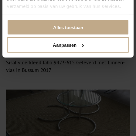
verzameld op basis van uw gebruik van hun services.
Alles toestaan
Aanpassen
Sisal vloerkleed Jabo 9423-615 Geleverd met Linnen-
vlas in Bussum 2017