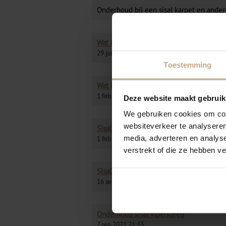
Onderhoud bij een sisal karpet en ander
Wat is een sisal vloerkleed?
29 jun 2023 16:16
Toestemming
Wat kost een sisal vloerkleed?
1 feb 2022 09:11
Deze website maakt gebruik
We gebruiken cookies om cont
websiteverkeer te analyseren
Sisal vloerkleed kopen?
media, adverteren en analys
1 feb 2022 09:00
verstrekt of die ze hebben v
Sisal vloerkleed op maat?
16 sep 2021 16:11
Onderhoud sisal vloerkleed
7 sep 2021 21:33