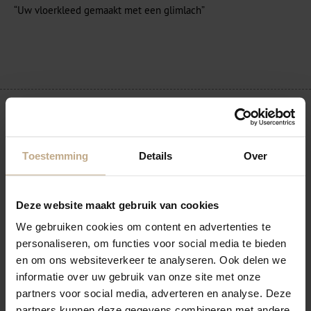
“Uw vloerkleed gemaakt met een glimlach”
Veilig betalen
Toestemming
Details
Over
Gratis bezorgt met eigen bezorgdienst
Deze website maakt gebruik van cookies
We gebruiken cookies om content en advertenties te
Onze producten zijn altijd scherp geprijsd!
personaliseren, om functies voor social media te bieden
en om ons websiteverkeer te analyseren. Ook delen we
Let op, u bestelt een op maat gemaakt vloerkleed. U kunt
informatie over uw gebruik van onze site met onze
deze niet retourneren
partners voor social media, adverteren en analyse. Deze
partners kunnen deze gegevens combineren met andere