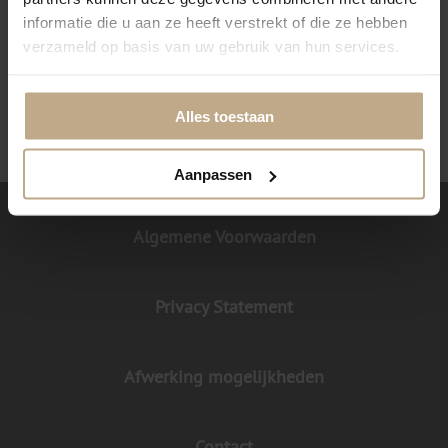
informatie die u aan ze heeft verstrekt of die ze hebben
Uw vloerkleed wordt snel bezorgd. Meestal al binnen
10/15 werkdagen!
verzameld op basis van uw gebruik van hun services.
Vloerkleden gemaakt in ons topatelier te Genemuiden!
Alles toestaan
Aanpassen
Algemene Voorwaarden
Privacy Statement
Afwerking mogelijkheden
Contact