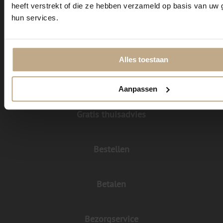
heeft verstrekt of die ze hebben verzameld op basis van uw 
Historie tapijt
hun services.
Atelier
Alles toestaan
Stalen aanvragen
Aanpassen
Gratis thuisadvies
Bestellen
Betalen
Bezorgservice