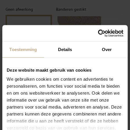
Geen afwerking
Banderen gestikt
Toestemming
Details
Over
SELECTEER
SELECTEER
Deze website maakt gebruik van cookies
We gebruiken cookies om content en advertenties te
Festonneren garen
personaliseren, om functies voor social media te bieden
Banderen Blind gestikt
wol/nylon
en om ons websiteverkeer te analyseren. Ook delen we
informatie over uw gebruik van onze site met onze
partners voor social media, adverteren en analyse. Deze
partners kunnen deze gegevens combineren met andere
informatie die u aan ze heeft verstrekt of die ze hebben
verzameld op basis van uw gebruik van hun services.