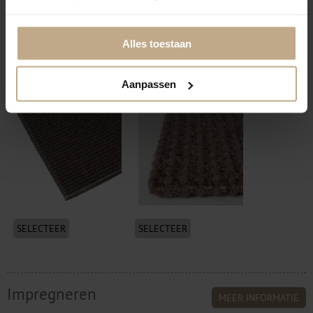
SELECTEER
SELECTEER
Alles toestaan
Festonneren visdraad
Volumeren + vilt
(transparant)
onderzijde
Aanpassen
SELECTEER
SELECTEER
Impregneren
MEER INFORMATIE