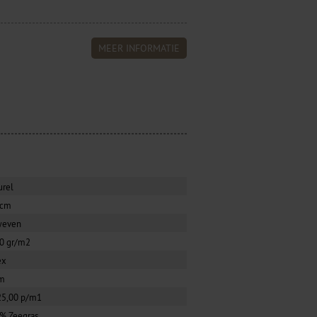
MEER INFORMATIE
urel
0cm
weven
0 gr/m2
ex
m
25,00 p/m1
% Zeegras