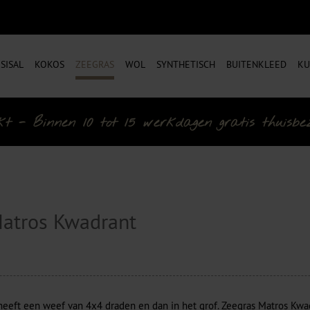
SISAL
KOKOS
ZEEGRAS
WOL
SYNTHETISCH
BUITENKLEED
KU
- Binnen 10 tot 15 werkdagen gratis thuisbezo
Matros Kwadrant
eeft een weef van 4x4 draden en dan in het grof. Zeegras Matros Kwad