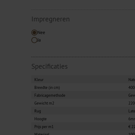
Impregneren
Nee
Ja
Specificaties
Kleur
Nat
Breedte (in cm)
40
Fabricagemethode
Ge
Gewicht m2
220
Rug
Lat
Hoogte
6m
Prijs per m1
€ 2
Materiaal
100