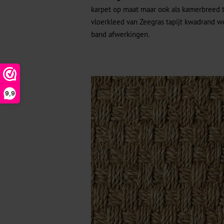
karpet op maat maar ook als kamerbreed ta
vloerkleed van Zeegras tapijt kwadrand wo
band afwerkingen.
9,9