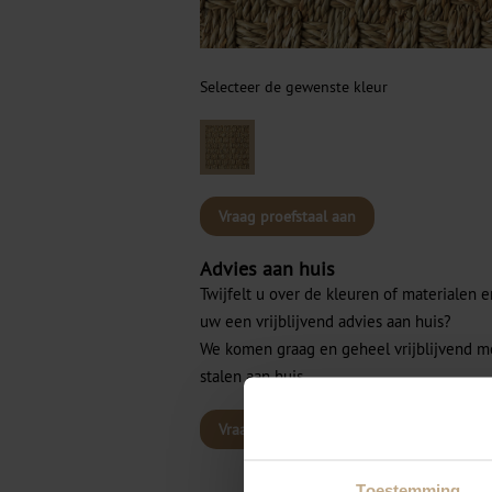
Selecteer de gewenste kleur
Vraag proefstaal aan
Advies aan huis
Twijfelt u over de kleuren of materialen 
uw een vrijblijvend advies aan huis?
We komen graag en geheel vrijblijvend m
stalen aan huis.
Vraag advies aan
Toestemming