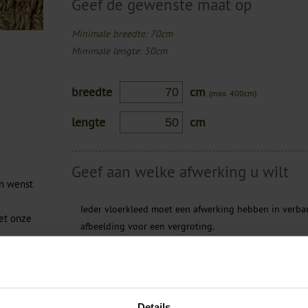
Geef de gewenste maat op
Minimale breedte: 70cm
Minimale lengte: 50cm
breedte
cm
(max. 400cm)
lengte
cm
Geef aan welke afwerking u wilt
en wenst
Ieder vloerkleed moet een afwerking hebben in verban
et onze
afbeelding voor een vergroting.
Geen afwerking
Banderen gestikt
Details