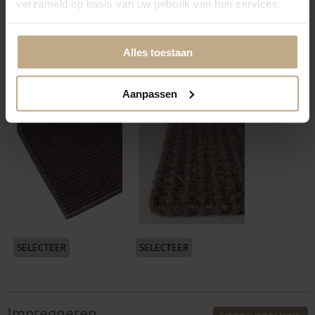
verzameld op basis van uw gebruik van hun services.
Alles toestaan
SELECTEER
SELECTEER
Festonneren visdraad
Volumeren + vilt
Aanpassen
(transparant)
onderzijde
SELECTEER
SELECTEER
Impregneren