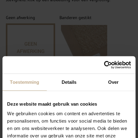
Geen afwerking
Banderen gestikt
SELECTEER
SELECTEER
Toestemming
Details
Over
Festonneren garen
Banderen Blind gestikt
wol/nylon
Deze website maakt gebruik van cookies
We gebruiken cookies om content en advertenties te
personaliseren, om functies voor social media te bieden
en om ons websiteverkeer te analyseren. Ook delen we
informatie over uw gebruik van onze site met onze