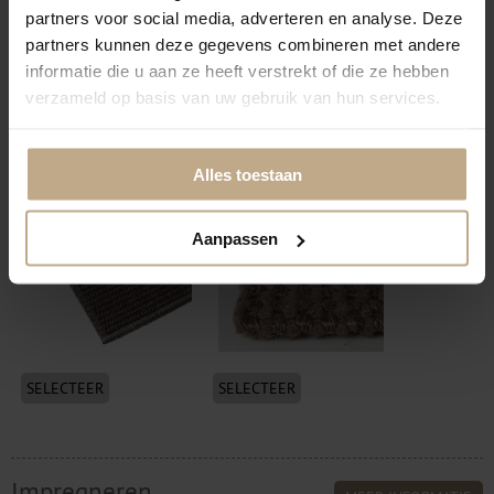
partners voor social media, adverteren en analyse. Deze
partners kunnen deze gegevens combineren met andere
informatie die u aan ze heeft verstrekt of die ze hebben
SELECTEER
SELECTEER
verzameld op basis van uw gebruik van hun services.
Festonneren visdraad
Volumeren + vilt
(transparant)
onderzijde
Alles toestaan
Aanpassen
SELECTEER
SELECTEER
Impregneren