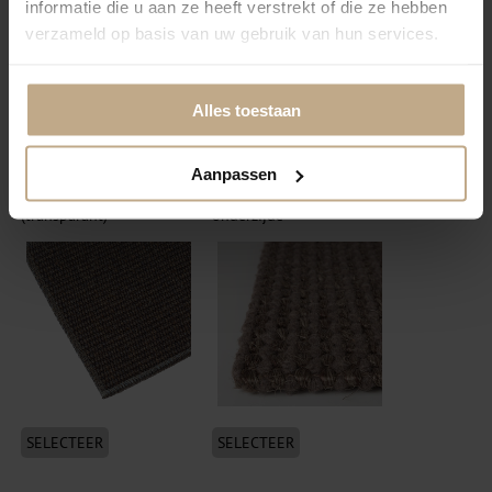
informatie die u aan ze heeft verstrekt of die ze hebben
verzameld op basis van uw gebruik van hun services.
Alles toestaan
SELECTEER
SELECTEER
Aanpassen
Festonneren visdraad
Volumeren + vilt
(transparant)
onderzijde
SELECTEER
SELECTEER