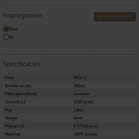
Impregneren
MEER INFORMATIE
Nee
Ja
Specificaties
Kleur
9426-2
Breedte (in cm)
400cm
Fabricagemethode
Geweven
Gewicht m2
2200 gr/m2
Rug
Latex
Hoogte
6mm
Prijs per m1
€ 179,80 p/m1
Materiaal
100% Zeeslag