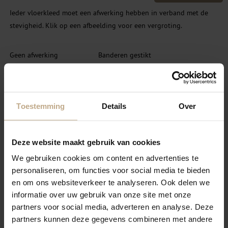
Ieder vloerkleed moet een afwerking hebben in verband met de
stevigheid. Klik op een afbeelding voor een vergroting.
Geen afwerking
Banderen gestikt
Toestemming
Details
Over
Deze website maakt gebruik van cookies
We gebruiken cookies om content en advertenties te
SELECTEER
SELECTEER
personaliseren, om functies voor social media te bieden
Festonneren garen
en om ons websiteverkeer te analyseren. Ook delen we
Banderen Blind gestikt
wol/nylon
informatie over uw gebruik van onze site met onze
partners voor social media, adverteren en analyse. Deze
partners kunnen deze gegevens combineren met andere