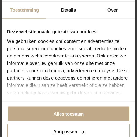
Geen afwerking
Toestemming
Details
Over
Deze website maakt gebruik van cookies
We gebruiken cookies om content en advertenties te
Banderen gestikt
personaliseren, om functies voor social media te bieden
en om ons websiteverkeer te analyseren. Ook delen we
informatie over uw gebruik van onze site met onze
SELECTEER
SELECTEER
partners voor social media, adverteren en analyse. Deze
partners kunnen deze gegevens combineren met andere
Festonneren garen
Banderen Blind gestikt
wol/nylon
informatie die u aan ze heeft verstrekt of die ze hebben
verzameld op basis van uw gebruik van hun services.
SELECTEER
SELECTEER
Alles toestaan
Festonneren visdraad
(transparant)
Volumeren + vilt
onderzijde
Aanpassen