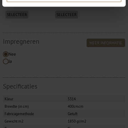
SELECTEER
SELECTEER
Impregneren
MEER INFORMATIE
Nee
Ja
Specificaties
Kleur
5314
Breedte (in cm)
400cmcm
Fabricagemethode
Getuft
Gewicht m2
1850 gr/m2