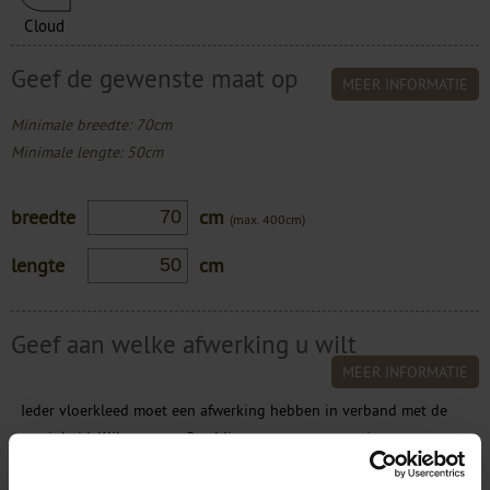
Cloud
Geef de gewenste maat op
MEER INFORMATIE
Minimale breedte: 70cm
Minimale lengte: 50cm
breedte
cm
(max. 400cm)
lengte
cm
Geef aan welke afwerking u wilt
MEER INFORMATIE
Ieder vloerkleed moet een afwerking hebben in verband met de
stevigheid. Klik op een afbeelding voor een vergroting.