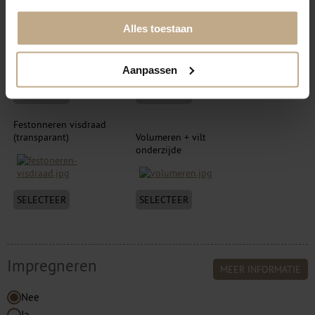
Alles toestaan
Aanpassen
SELECTEER
SELECTEER
Festonneren visdraad
(transparant)
Volumeren + vilt
onderzijde
SELECTEER
SELECTEER
Impregneren
MEER INFORMATIE
Nee
Ja