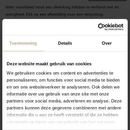
Ieder vloerkleed moet een afwerking hebben in verband met de
stevigheid. Klik op een afbeelding voor een vergroting.
Geen afwerking
Banderen gestikt
Toestemming
Details
Over
Deze website maakt gebruik van cookies
We gebruiken cookies om content en advertenties te
personaliseren, om functies voor social media te bieden
en om ons websiteverkeer te analyseren. Ook delen we
SELECTEER
SELECTEER
informatie over uw gebruik van onze site met onze
partners voor social media, adverteren en analyse. Deze
Festonneren garen
partners kunnen deze gegevens combineren met andere
Banderen Blind gestikt
wol/nylon
informatie die u aan ze heeft verstrekt of die ze hebben
verzameld op basis van uw gebruik van hun services.