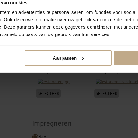
 van cookies
ent en advertenties te personaliseren, om functies voor social
. Ook delen we informatie over uw gebruik van onze site met on
e. Deze partners kunnen deze gegevens combineren met andere i
Banderen gestikt
erzameld op basis van uw gebruik van hun services.
SELECTEER
SELECTEER
Aanpassen
Festonneren garen
Festonneren visdraad
wol/nylon
(transparant)
SELECTEER
SELECTEER
Impregneren
Nee