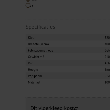
Ja
Specificaties
Kleur
520
Breedte (in cm)
40
Fabricagemethode
Get
Gewicht m2
210
Rug
Act
Hoogte
8m
Prijs per m1
€ 3
Materiaal
100
Dit vloerkleed kost
€