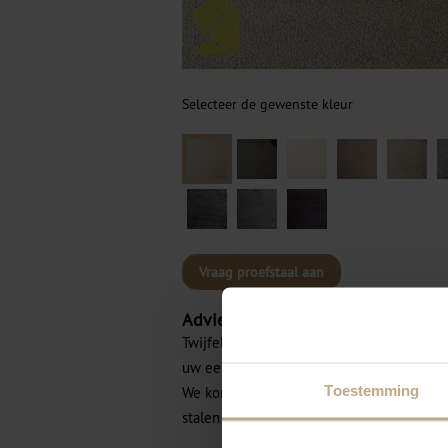
Selecteer de gewenste kleur
Vraag proefstaal aan
Advies aan huis
Twijfelt u over de kleuren of materialen 
uw een vrijblijvend advies aan huis?
Toestemming
We komen graag en geheel vrijblijvend m
stalen aan huis.