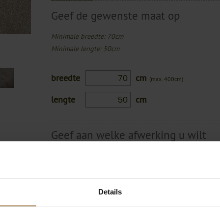
Geef de gewenste maat op
Minimale breedte: 70cm
Minimale lengte: 50cm
breedte
cm
(max. 400cm)
lengte
cm
Geef aan welke afwerking u wilt
Ieder vloerkleed moet een afwerking hebben in verban
en wenst
afbeelding voor een vergroting.
Details
et onze
Geen afwerking