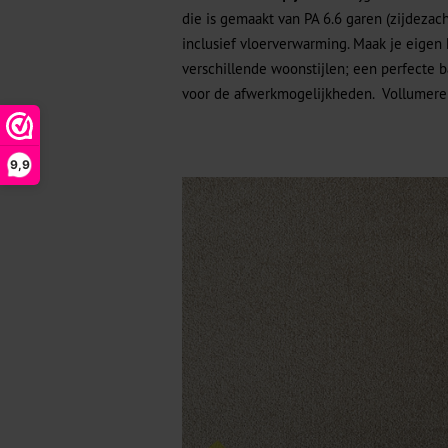
die is gemaakt van PA 6.6 garen (zijdezac
inclusief vloerverwarming. Maak je eigen
verschillende woonstijlen; een perfecte b
voor de afwerkmogelijkheden. Vollumeren
9,9