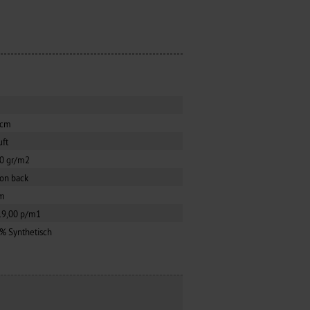
0cm
uft
0 gr/m2
ion back
m
19,00 p/m1
% Synthetisch