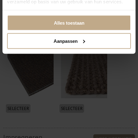
verzameld op basis van uw gebruik van hun services.
Alles toestaan
SELECTEER
SELECTEER
Festonneren visdraad
Volumeren + vilt
Aanpassen
(transparant)
onderzijde
SELECTEER
SELECTEER
Impregneren