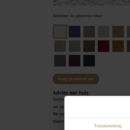
Selecteer de gewenste kleur
Vraag proefstaal aan
Advies aan huis
Twijfelt u over de kleuren of materialen 
uw een vrijblijvend advies aan huis?
We komen graag en geheel vrijblijvend m
stalen aan huis.
Toestemming