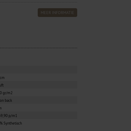
MEER INFORMATIE
0cm
uft
0 gr/m2
ion back
m
69,90 p/m1
% Synthetisch