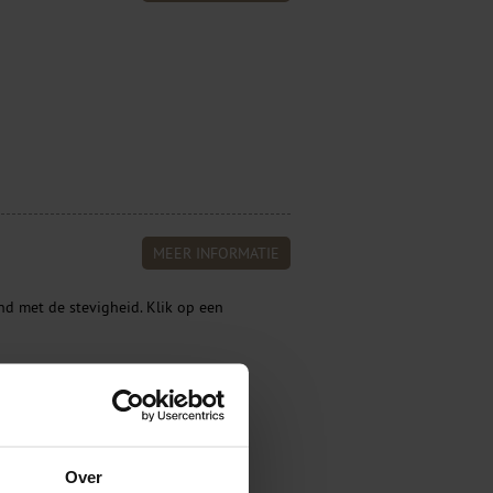
MEER INFORMATIE
d met de stevigheid. Klik op een
Banderen Blind gestikt
Over