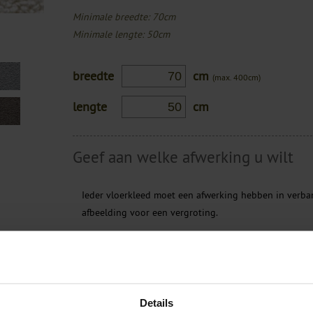
Minimale breedte: 70cm
Minimale lengte: 50cm
breedte
cm
(max. 400cm)
lengte
cm
Geef aan welke afwerking u wilt
Ieder vloerkleed moet een afwerking hebben in verban
afbeelding voor een vergroting.
en wenst
Geen afwerking
Banderen gestikt
et onze
Details