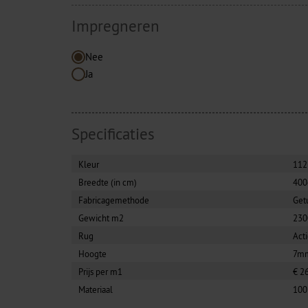
Impregneren
Nee
Ja
Specificaties
Kleur
112
Breedte (in cm)
40
Fabricagemethode
Get
Gewicht m2
230
Rug
Act
Hoogte
7m
Prijs per m1
€ 2
Materiaal
100