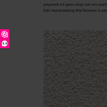
polyamide 6.6 garen zorgt voor een prach
Edel vloerbedekking Wild Romance is uite
9,9