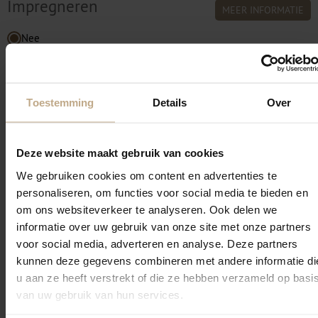
Impregneren
MEER INFORMATIE
Nee
Ja
Toestemming
Details
Over
Specificaties
Kleur
290
Deze website maakt gebruik van cookies
Breedte (in cm)
400cm
We gebruiken cookies om content en advertenties te
Fabricagemethode
getuft
personaliseren, om functies voor social media te bieden en
Gewicht m2
2350
om ons websiteverkeer te analyseren. Ook delen we
Rug
Action back
informatie over uw gebruik van onze site met onze partners
Hoogte
10.4mm
voor social media, adverteren en analyse. Deze partners
kunnen deze gegevens combineren met andere informatie di
Materiaal
100% PA 6.6 Silk look
u aan ze heeft verstrekt of die ze hebben verzameld op basi
van uw gebruik van hun services.