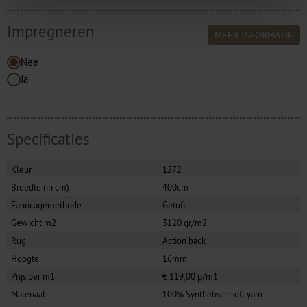
Impregneren
MEER INFORMATIE
Nee
Ja
Specificaties
Kleur
1272
Breedte (in cm)
400cm
Fabricagemethode
Getuft
Gewicht m2
3120 gr/m2
Rug
Action back
Hoogte
16mm
Prijs per m1
€ 119,00 p/m1
Materiaal
100% Synthetisch soft yarn