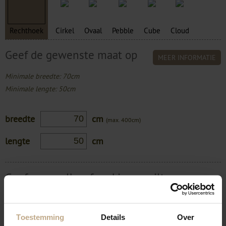
Rechthoek
Cirkel
Ovaal
Pebble
Cube
Cloud
Geef de gewenste maat op
MEER INFORMATIE
Minimale breedte: 70cm
Minimale lengte: 50cm
breedte
cm
(max. 400cm)
lengte
cm
Geef aan welke afwerking u wilt
MEER INFORMATIE
Ieder vloerkleed moet een afwerking hebben in verband met de
Toestemming
Details
Over
stevigheid. Klik op een afbeelding voor een vergroting.