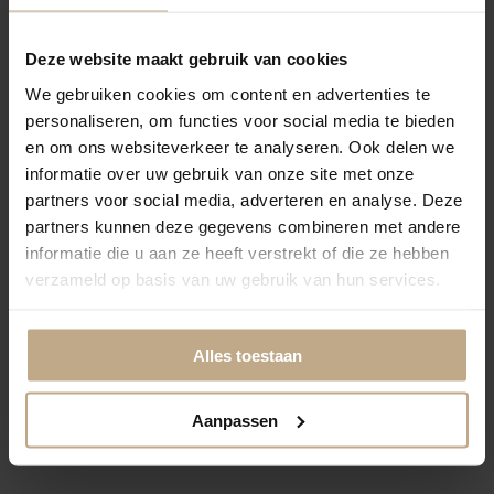
Geen afwerking
Banderen gestikt
Deze website maakt gebruik van cookies
We gebruiken cookies om content en advertenties te
personaliseren, om functies voor social media te bieden
SELECTEER
SELECTEER
en om ons websiteverkeer te analyseren. Ook delen we
informatie over uw gebruik van onze site met onze
Festonneren garen
Banderen Blind gestikt
wol/nylon
partners voor social media, adverteren en analyse. Deze
partners kunnen deze gegevens combineren met andere
informatie die u aan ze heeft verstrekt of die ze hebben
SELECTEER
SELECTEER
verzameld op basis van uw gebruik van hun services.
Festonneren visdraad
(transparant)
Volumeren + vilt
Alles toestaan
onderzijde
Aanpassen
SELECTEER
SELECTEER