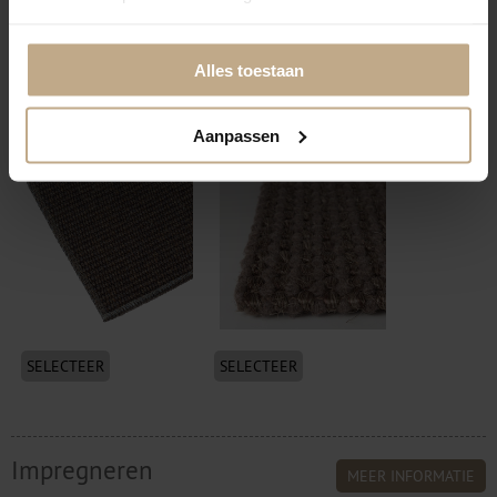
SELECTEER
SELECTEER
Alles toestaan
Festonneren visdraad
Volumeren + vilt
Aanpassen
(transparant)
onderzijde
SELECTEER
SELECTEER
Impregneren
MEER INFORMATIE