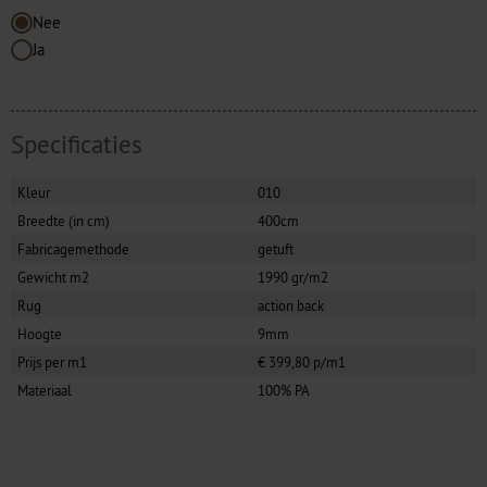
Nee
Ja
Specificaties
Kleur
010
Breedte (in cm)
400cm
Fabricagemethode
getuft
Gewicht m2
1990 gr/m2
Rug
action back
Hoogte
9mm
Prijs per m1
€ 399,80 p/m1
Materiaal
100% PA