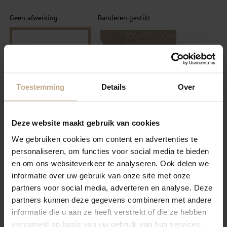
Geen afwerking
Banderen gestikt
Toestemming
Details
Over
SELECTEER
SELECTEER
Deze website maakt gebruik van cookies
We gebruiken cookies om content en advertenties te
Festonneren garen
personaliseren, om functies voor social media te bieden
Banderen Blind gestikt
wol/nylon
en om ons websiteverkeer te analyseren. Ook delen we
informatie over uw gebruik van onze site met onze
partners voor social media, adverteren en analyse. Deze
partners kunnen deze gegevens combineren met andere
informatie die u aan ze heeft verstrekt of die ze hebben
verzameld op basis van uw gebruik van hun services.