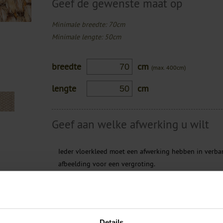
Geef de gewenste maat op
Minimale breedte: 70cm
Minimale lengte: 50cm
breedte
cm
(max. 400cm)
lengte
cm
Geef aan welke afwerking u wilt
Ieder vloerkleed moet een afwerking hebben in verban
afbeelding voor een vergroting.
en wenst
Geen afwerking
Banderen gestikt
et onze
Details