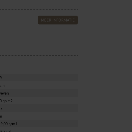
MEER INFORMATIE
9
0cm
weven
0 gr/m2
ex
m
49,00 p/m1
% Sisal