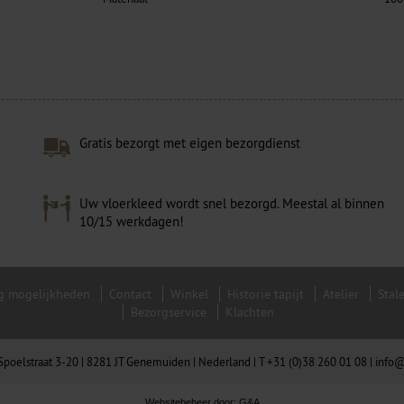
Gratis bezorgt met eigen bezorgdienst
Uw vloerkleed wordt snel bezorgd. Meestal al binnen
10/15 werkdagen!
g mogelijkheden
Contact
Winkel
Historie tapijt
Atelier
Stal
Bezorgservice
Klachten
| Spoelstraat 3-20 | 8281 JT Genemuiden | Nederland |
T +31 (0)38 260 01 08
|
info@
Websitebeheer door:
G&A