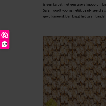
is een karpet met een grove knoop om kno
Safari wordt voornamelijk geadviseerd al
gevollumeerd. Dan krijgt het geen banda
9,9