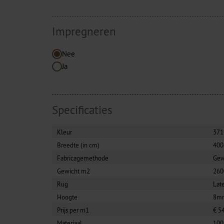
Impregneren
Nee
Ja
Specificaties
Kleur
371
Breedte (in cm)
40
Fabricagemethode
Ge
Gewicht m2
260
Rug
Lat
Hoogte
8m
Prijs per m1
€ 5
Materiaal
100