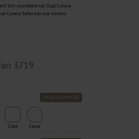
ven! Een vloerkleed van Sisal Cunera
isal Cunera Safari kan ook worden
fari 3719
MEER INFORMATIE
Cube
Cloud