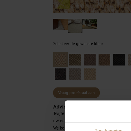
Selecteer de gewenste kleur
Vraag proefstaal aan
Advies aan huis
Twijfelt u over de kleuren of materialen 
uw een vrijblijvend advies aan huis?
We komen graag en geheel vrijblijvend m
Toestemming