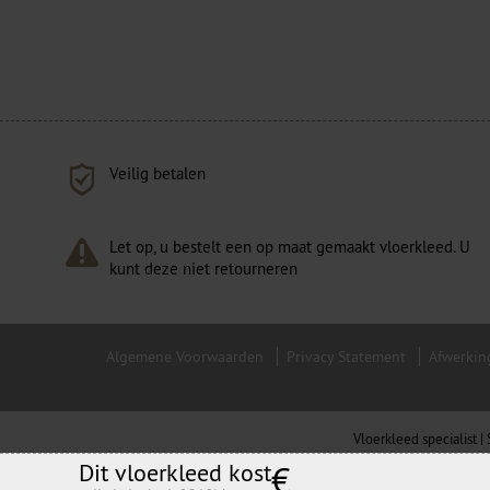
Veilig betalen
Let op, u bestelt een op maat gemaakt vloerkleed. U
kunt deze niet retourneren
Algemene Voorwaarden
Privacy Statement
Afwerkin
Vloerkleed specialist 
Dit vloerkleed kost
€