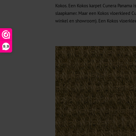
Kokos. Een Kokos karpet Cunera Panama is
slaapkamer. Maar een Kokos vloerkleed Cun
winkel en showroom). Een Kokos vloerklee
9,9