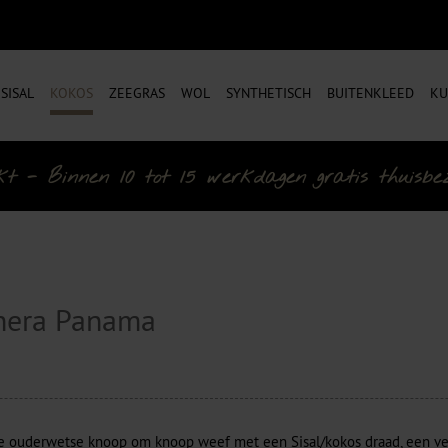
SISAL
KOKOS
ZEEGRAS
WOL
SYNTHETISCH
BUITENKLEED
KU
- Binnen 10 tot 15 werkdagen gratis thuisbezo
unera Panama
e ouderwetse knoop om knoop weef met een Sisal/kokos draad, een v