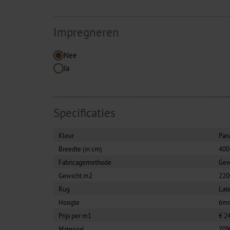
Impregneren
Nee
Ja
Specificaties
Kleur
Pan
Breedte (in cm)
40
Fabricagemethode
Ge
Gewicht m2
220
Rug
Lat
Hoogte
6m
Prijs per m1
€ 2
Materiaal
70%