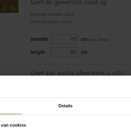
Geef de gewenste maat op
Minimale breedte: 70cm
Minimale lengte: 50cm
breedte
cm
(max. 400cm)
lengte
cm
Geef aan welke afwerking u wilt
en wenst
Ieder vloerkleed moet een afwerking hebben in verban
et onze
afbeelding voor een vergroting.
Details
Geen afwerking
Banderen gestikt
 van cookies