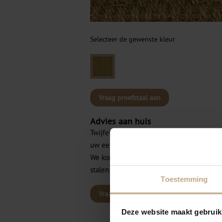
Selecteer de gewenste kleur
Vraag proefstaal aan
Advies aan huis
Twijfelt u over de kleuren of materialen 
uw een vrijblijvend advies aan huis?
We komen graag en geheel vrijblijvend m
stalen aan huis.
Toestemming
Vraag advies aan
Deze website maakt gebruik