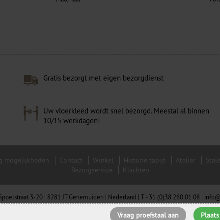
Gratis bezorgt met eigen bezorgdienst
Uw vloerkleed wordt snel bezorgd. Meestal al binnen
10/15 werkdagen!
g mogelijkheden
Contact
Winkel
Historie tapijt
Atelier
Stal
Bezorgservice
Klachten
| Spoelstraat 3-20 | 8281 JT Genemuiden | Nederland |
T +31 (0)38 260 01 08
|
info@
Vraag proefstaal aan
Plaat
Websitebeheer door:
G&A