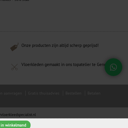
Onze producten zijn altijd scherp geprijsd!
Vloerkleden gemaakt in ons topatelier te Genemuiden!
en aanvragen
Gratis thuisadvies
Bestellen
Betalen
vloerkleedspecialist.nl
s in winkelmand