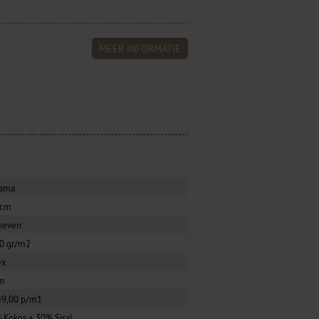
MEER INFORMATIE
ama
0cm
weven
0 gr/m2
ex
m
49,00 p/m1
 Kokos + 30% Sisal