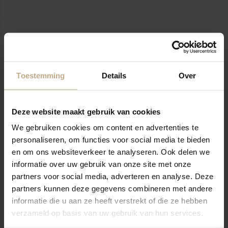
Toestemming
Details
Over
Deze website maakt gebruik van cookies
We gebruiken cookies om content en advertenties te
€411.8 p/m1
personaliseren, om functies voor social media te bieden
Vanaf €205.90
en om ons websiteverkeer te analyseren. Ook delen we
informatie over uw gebruik van onze site met onze
partners voor social media, adverteren en analyse. Deze
partners kunnen deze gegevens combineren met andere
Katoenen vloerkleed
informatie die u aan ze heeft verstrekt of die ze hebben
Besouw 3810
verzameld op basis van uw gebruik van hun services.